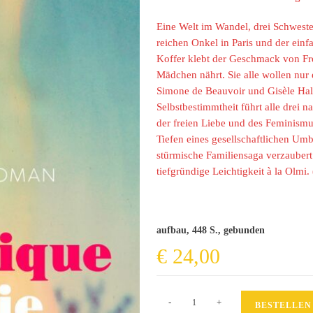
Eine Welt im Wandel, drei Schweste
reichen Onkel in Paris und der ein
Koffer klebt der Geschmack von Fre
Mädchen nährt. Sie alle wollen nur 
Simone de Beauvoir und Gisèle Hal
Selbstbestimmtheit führt alle drei na
der freien Liebe und des Feminism
Tiefen eines gesellschaftlichen Umbr
stürmische Familiensaga verzaubert
tiefgründige Leichtigkeit à la Olmi. 
aufbau, 448 S., gebunden
€
24,00
Die
-
+
BESTELLEN
Ungeduldigen