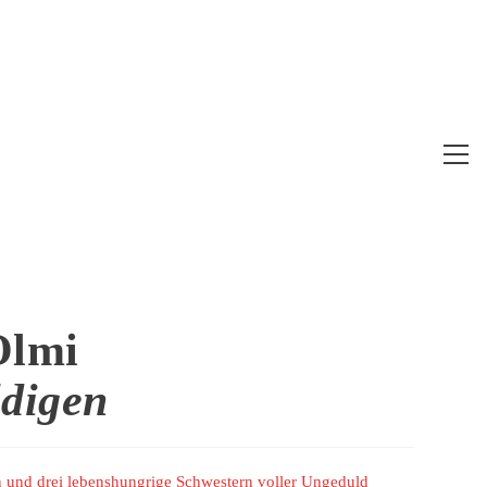
Web
Me
anz
Olmi
digen
n und drei lebenshungrige Schwestern voller Ungeduld