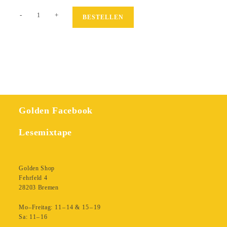
Die
-
+
BESTELLEN
große
Illusion
1.
New
York,
1938
Menge
Golden Facebook
Lesemixtape
Golden Shop
Fehrfeld 4
28203 Bremen
Mo–Freitag: 11 – 14 & 15 – 19
Sa: 11– 16