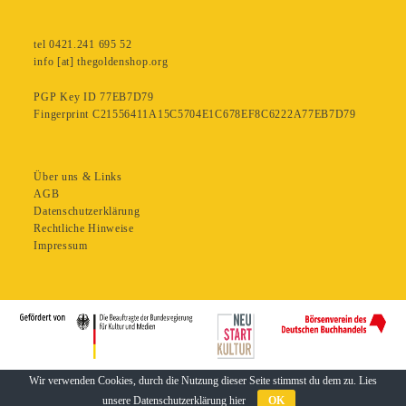
tel 0421.241 695 52
info [at] thegoldenshop.org
PGP Key ID 77EB7D79
Fingerprint C21556411A15C5704E1C678EF8C6222A77EB7D79
Über uns & Links
AGB
Datenschutzerklärung
Rechtliche Hinweise
Impressum
Wir verwenden Cookies, durch die Nutzung dieser Seite stimmst du dem zu. Lies
unsere Datenschutzerklärung
hier
OK