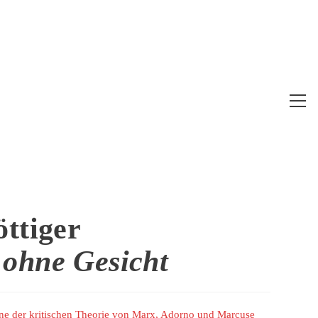
Web
Me
anz
öttiger
ohne Gesicht
inne der kritischen Theorie von Marx, Adorno und Marcuse