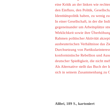
eine Kritik an der linken wie recht
den Einfluss, den Politik, Gesellsc
Identitätspolitik haben, zu wenig z
In einer Gesellschaft, in der die 
gegeneinander um Arbeitsplätze strei
Wirklichkeit sowie ihre Überhöhung
Rahmen politischer Aktivität akzepti
ausbeuterischen Verhältnisse das Zie
Durchsetzung von Partikularinteresse
konformistische Rebellion und Ausd
deutscher Spießigkeit, die nicht m
Als Alternative stellt das Buch der
sich in seinem Zusammenhang zu Ge
Alibri, 189 S., kartoniert