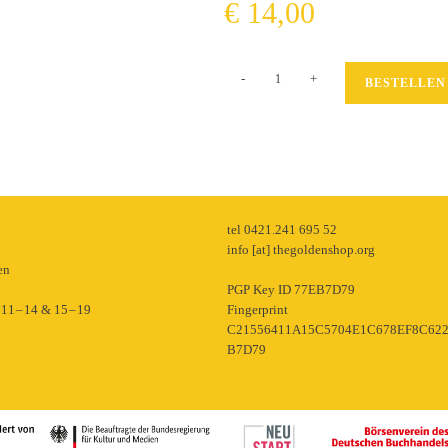
€
14,00
Der
-
+
BESTELLEN
Mensch
ohne
Gesicht
Menge
p
tel 0421.241 695 52
info [at] thegoldenshop.org
en
PGP Key ID 77EB7D79
11 – 14 & 15 – 19
Fingerprint
C21556411A15C5704E1C678EF8C62
B7D79