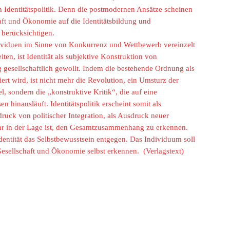
en Identitätspolitik. Denn die postmodernen Ansätze scheinen
haft und Ökonomie auf die Identitätsbildung und
u berücksichtigen.
Individuen im Sinne von Konkurrenz und Wettbewerb vereinzelt
ten, ist Identität als subjektive Konstruktion von
 gesellschaftlich gewollt. Indem die bestehende Ordnung als
ert wird, ist nicht mehr die Revolution, ein Umsturz der
l, sondern die „konstruktive Kritik“, die auf eine
n hinausläuft. Identitätspolitik erscheint somit als
ruck von politischer Integration, als Ausdruck neuer
ehr in der Lage ist, den Gesamtzusammenhang zu erkennen.
 Identität das Selbstbewusstsein entgegen. Das Individuum soll
sellschaft und Ökonomie selbst erkennen. (Verlagstext)