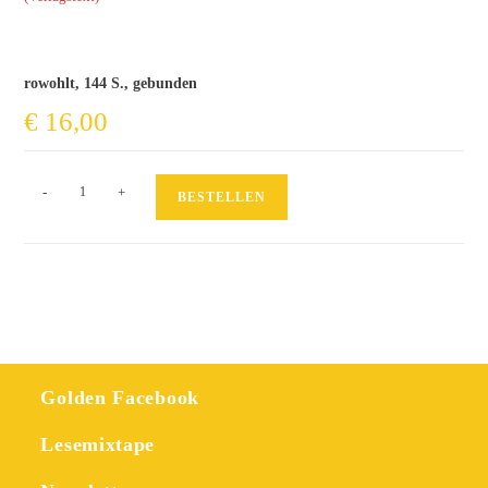
rowohlt, 144 S., gebunden
€
16,00
Der
-
+
BESTELLEN
kleine
Herr
Tod
Menge
Golden Facebook
Lesemixtape