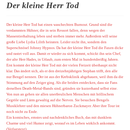
Der kleine Herr Tod
Der kleine Herr Tod hat einen waschechten Burnout. Grund sind die
verdammten Hühner, die in sein Ressort fallen, denn wegen der
Massentierhaltung leben und sterben immer mehr. Außerdem will seine
große Liebe Lydia Lilith heiraten. Leider nicht ihn, sondern den
Superschnösel Johnny Hypnos. Da hat der kleine Herr Tod die Faxen dicke
und rastet voll aus. Damit er wieder zu sich kommt, schickt ihn sein Chef,
der alte Herr Hades, in Urlaub, zum ersten Mal in hundertdreißig Jahren.
Erst kommt der kleine Herr Tod mit der vielen Freizeit überhaupt nicht
klar. Das ändert sich, als er den dreizehnjährigen Stephan trifft, den alle
nur Bengel nennen. Der ist aus der Krebsklinik abgehauen, weil ihm da die
Stimmung auf den Zeiger ging. Als die beiden entdecken, dass sie Fans
derselben Death-Metal-Bands sind, gründen sie kurzerhand selbst eine.
Von nun an gehen sie allen unerfreulichen Menschen mit höllischem
Gegröle und Lärm gewaltig auf die Nerven. Sie besuchen Bengels
Musiklehrer und den miesen Hühnerbaron Zuckmayer. Aber ihre Tour ist
noch nicht zu Ende.
Ein komisches, ernstes und nachdenkliches Buch, das mit dunklem
Charme und viel Humor zeigt, worauf es im Leben wirklich ankommt.
(Verlagstext)