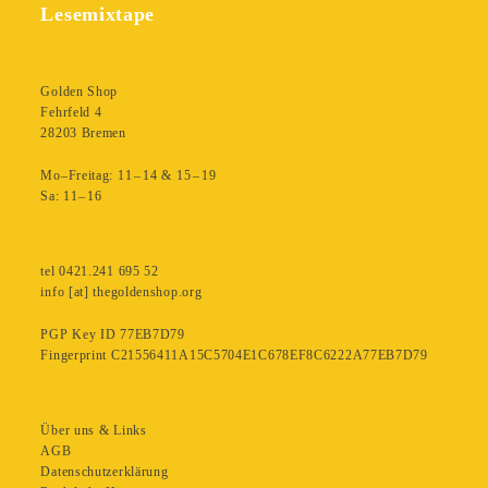
Lesemixtape
Golden Shop
Fehrfeld 4
28203 Bremen
Mo–Freitag: 11 – 14 & 15 – 19
Sa: 11– 16
tel 0421.241 695 52
info [at] thegoldenshop.org
PGP Key ID 77EB7D79
Fingerprint C21556411A15C5704E1C678EF8C6222A77EB7D79
Über uns & Links
AGB
Datenschutzerklärung