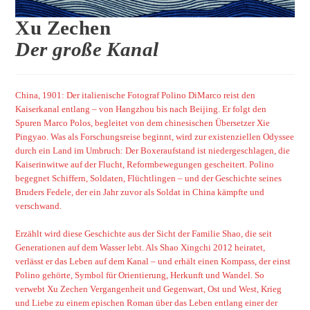
Xu Zechen
Der große Kanal
China, 1901: Der italienische Fotograf Polino DiMarco reist den
Kaiserkanal entlang – von Hangzhou bis nach Beijing. Er folgt den
Spuren Marco Polos, begleitet von dem chinesischen Übersetzer Xie
Pingyao. Was als Forschungsreise beginnt, wird zur existenziellen Odyssee
durch ein Land im Umbruch: Der Boxeraufstand ist niedergeschlagen, die
Kaiserinwitwe auf der Flucht, Reformbewegungen gescheitert. Polino
begegnet Schiffern, Soldaten, Flüchtlingen – und der Geschichte seines
Bruders Fedele, der ein Jahr zuvor als Soldat in China kämpfte und
verschwand.
Erzählt wird diese Geschichte aus der Sicht der Familie Shao, die seit
Generationen auf dem Wasser lebt. Als Shao Xingchi 2012 heiratet,
verlässt er das Leben auf dem Kanal – und erhält einen Kompass, der einst
Polino gehörte, Symbol für Orientierung, Herkunft und Wandel. So
verwebt Xu Zechen Vergangenheit und Gegenwart, Ost und West, Krieg
und Liebe zu einem epischen Roman über das Leben entlang einer der