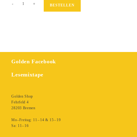
Der
-
+
BESTELLEN
Götzendiener
Menge
Golden Facebook
Lesemixtape
Golden Shop
Fehrfeld 4
28203 Bremen
Mo–Freitag: 11 – 14 & 15 – 19
Sa: 11– 16