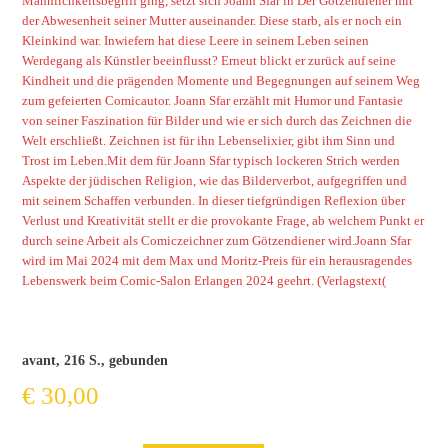
Männlichkeitsbegriff ging, setzt sich Joann Sfar in Der Götzendiener mit
der Abwesenheit seiner Mutter auseinander. Diese starb, als er noch ein
Kleinkind war. Inwiefern hat diese Leere in seinem Leben seinen
Werdegang als Künstler beeinflusst? Erneut blickt er zurück auf seine
Kindheit und die prägenden Momente und Begegnungen auf seinem Weg
zum gefeierten Comicautor. Joann Sfar erzählt mit Humor und Fantasie
von seiner Faszination für Bilder und wie er sich durch das Zeichnen die
Welt erschließt. Zeichnen ist für ihn Lebenselixier, gibt ihm Sinn und
Trost im Leben.Mit dem für Joann Sfar typisch lockeren Strich werden
Aspekte der jüdischen Religion, wie das Bilderverbot, aufgegriffen und
mit seinem Schaffen verbunden. In dieser tiefgründigen Reflexion über
Verlust und Kreativität stellt er die provokante Frage, ab welchem Punkt er
durch seine Arbeit als Comiczeichner zum Götzendiener wird.Joann Sfar
wird im Mai 2024 mit dem Max und Moritz-Preis für ein herausragendes
Lebenswerk beim Comic-Salon Erlangen 2024 geehrt.
(Verlagstext(
avant, 216 S., gebunden
€
30,00