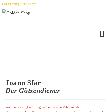
Zum
▸Unser Verlag Golden Press
Inhalt
springen
Joann Sfar
Der Götzendiener
Während es in „Die Synagoge“ um seinen Vater und den