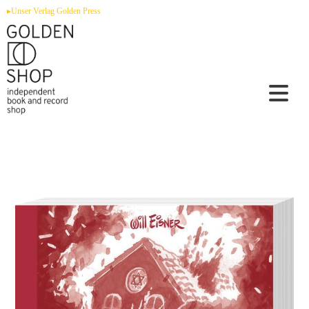
Zum
▸Unser Verlag Golden Press
Inhalt
springen