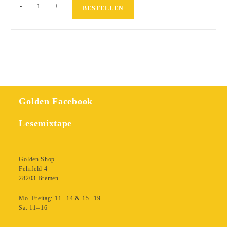
Das
-
+
BESTELLEN
Komplott
-
Die
wahre
Geschichte
der
Protokolle
der
Golden Facebook
Weisen
von
Lesemixtape
Zion
Menge
Golden Shop
Fehrfeld 4
28203 Bremen
Mo–Freitag: 11 – 14 & 15 – 19
Sa: 11– 16