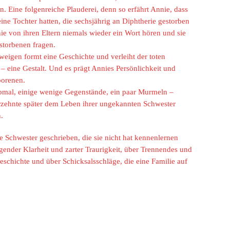
. Eine folgenreiche Plauderei, denn so erfährt Annie, dass
 eine Tochter hatten, die sechsjährig an Diphtherie gestorben
ie von ihren Eltern niemals wieder ein Wort hören und sie
rstorbenen fragen.
eigen formt eine Geschichte und verleiht der toten
eine Gestalt. Und es prägt Annies Persönlichkeit und
borenen.
abmal, einige wenige Gegenstände, ein paar Murmeln –
rzehnte später dem Leben ihrer ungekannten Schwester
.
e Schwester geschrieben, die sie nicht hat kennenlernen
gender Klarheit und zarter Traurigkeit, über Trennendes und
chichte und über Schicksalsschläge, die eine Familie auf