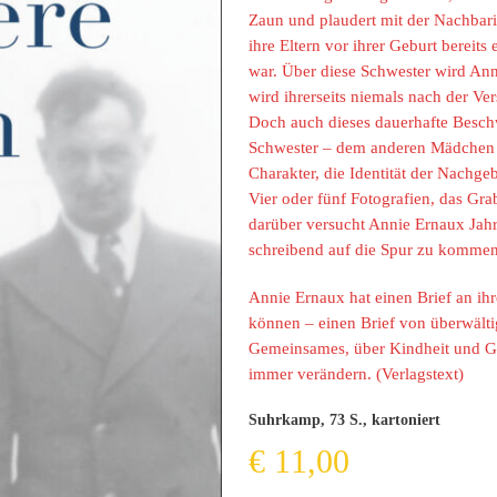
Zaun und plaudert mit der Nachbarin
ihre Eltern vor ihrer Geburt bereits
war. Über diese Schwester wird Ann
wird ihrerseits niemals nach der Ve
Doch auch dieses dauerhafte Beschw
Schwester – dem anderen Mädchen – 
Charakter, die Identität der Nachge
Vier oder fünf Fotografien, das Gr
darüber versucht Annie Ernaux Jah
schreibend auf die Spur zu kommen
Annie Ernaux hat einen Brief an ihr
können – einen Brief von überwälti
Gemeinsames, über Kindheit und Ges
immer verändern. (Verlagstext)
Suhrkamp, 73 S., kartoniert
€
11,00