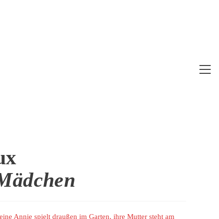
Web
Me
anz
ux
 Mädchen
ine Annie spielt draußen im Garten, ihre Mutter steht am