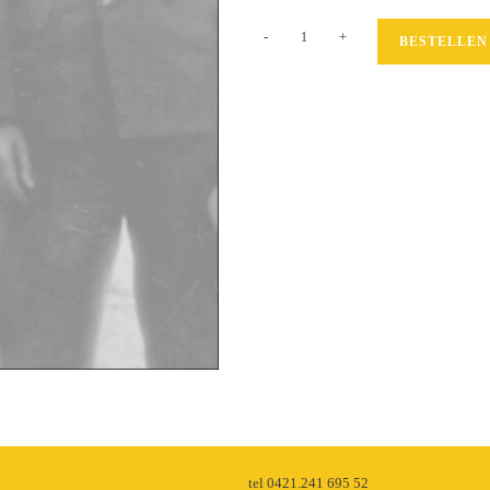
Das
-
+
BESTELLEN
andere
Mädchen
Menge
p
tel 0421.241 695 52