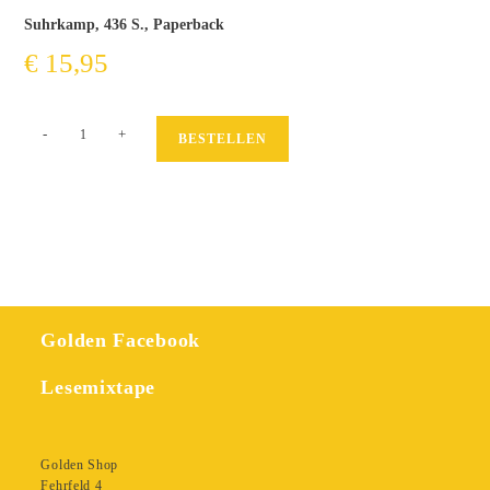
Suhrkamp, 436 S., Paperback
€
15,95
Darling
-
+
BESTELLEN
Days
Menge
Golden Facebook
Lesemixtape
Golden Shop
Fehrfeld 4