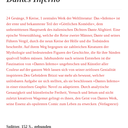
24 Gesänge, 9 Kreise, 1 zentrales Werk der Weltliteratur: Das »Inferno« ist
der erste und bekannteste Teil der »Göttlichen Komödie«, dem
unbestrittenen Hauptwerk des italienischen Dichters Dante Alighieri. Eine
epische Verserzählung, welche die Reise zweier Männer, Dante und seines
Führers Vergil, durch die neun Kreise der Hölle und die Todsünden
beschreibt. Auf ihrem Weg begegnen sie zahlreichen Kreaturen der
Mythologie und bedeutenden Figuren der Geschichte, die für ihre Sünden
qualvoll büßen müssen. Jahrhunderte nach seinem Entstehen ist die
Faszination von »Dantes Inferno« ungebrochen und Künstler aller
Couleur auf der ganzen Welt lassen sich von seiner zeitlosen Genialität
inspirieren.Den Gebrüdern Brizzi war mehr als bewusst, welcher
unlösbaren Aufgabe sie sich stellten, als sie beschlossen »Dantes Inferno«
in einer einzelnen Graphic Novel zu adaptieren. Durch analytische
Genauigkeit und künstlerische Freiheit, Versuch und Irrtum und nicht
zuletzt kreativen Wagemut gelingt es ihnen, den Geist von Dantes Werk,
seine Essenz als opulenten Comic zum Leben zu erwecken. (Verlagstext)
Splitter, 152 S., gebunden