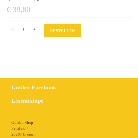
€
39,80
Dantes
-
+
BESTELLEN
Inferno
Menge
Golden Facebook
Lesemixtape
Golden Shop
Fehrfeld 4
28203 Bremen