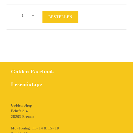
Cowboygräber
-
+
BESTELLEN
Menge
Golden Facebook
Lesemixtape
Golden Shop
Fehrfeld 4
28203 Bremen
Mo–Freitag: 11 – 14 & 15 – 19