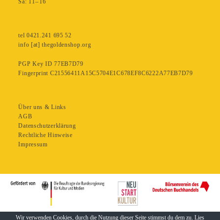
Sa: 11– 16
tel 0421.241 695 52
info [at] thegoldenshop.org
PGP Key ID 77EB7D79
Fingerprint C21556411A15C5704E1C678EF8C6222A77EB7D79
Über uns & Links
AGB
Datenschutzerklärung
Rechtliche Hinweise
Impressum
Wir verwenden Cookies, durch die Nutzung dieser Seite stimmst du dem zu. Lies