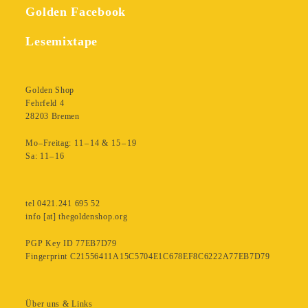
Golden Facebook
Lesemixtape
Golden Shop
Fehrfeld 4
28203 Bremen
Mo–Freitag: 11 – 14 & 15 – 19
Sa: 11– 16
tel 0421.241 695 52
info [at] thegoldenshop.org
PGP Key ID 77EB7D79
Fingerprint C21556411A15C5704E1C678EF8C6222A77EB7D79
Über uns & Links