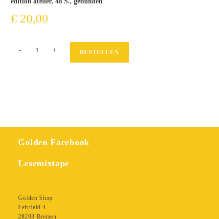
edition atelier, 48 S., gebunden
€
20,00
Cenzi
-
+
BESTELLEN
Flendrovsky
Menge
Golden Facebook
Lesemixtape
Golden Shop
Fehrfeld 4
28203 Bremen