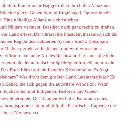
 verändert. Immer mehr Bagger rollen durch den Amazonas-
irbt eine ganze Generation im Kugelhagel, Oppositionelle
. Eine unheilige Allianz aus christlichen
nd Militärs versucht, Brasilien nach ganz rechts zu drehen.
as Land erfasst.Der ultrarechte Präsident inszeniert sich als
mmenen Regeln des etablierten Systems bricht. Bolsonaro
alen Medien perfekt zu bedienen, und wird von seinen
verkörpert eine neue Art des Rechtsautoritarismus, die keine
 erkennt die demokratischen Spielregeln formell an, um die
Das Buch blickt auf ein Land im Krisenmodus. Es fragt:
r Bolsonaro? Was droht dem größten Land Lateinamerikas? Es
n Gehör, die sich gegen die autoritäre Wende zur Wehr
n Sojabaronen und Indigenen, Pastoren und Queer-
labewohnerinnen. Der Band entwirft das Panorama eines
währungsprobe steht, und hilft, die historische Tragweite der
tehen. (Verlagstext)