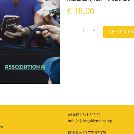
€
18,00
Brasilien
-
+
BESTELLEN
über
Alles
Menge
p
tel 0421.241 695 52
info [at] thegoldenshop.org
en
PGP Key ID 77EB7D79