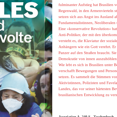
fulminanter Aufstieg hat Brasilien
Regenwald, in den Armenvierteln st
setzen sich aus Angst ins Ausland ab
Fundamentalistinnen, Neoliberalen u
Eine »konservative Revolution« hat d
Anti-Politiker, der mit den überko
versteht es, die Klaviatur der sozi
Anhängern wie ein Gott verehrt. Er 
Panzer auf den Straßen braucht. Sie
Demokratie von innen auszuhöhlen.
Wie lebt es sich in Brasilien unte
verschafft Bewegungen und Persone
setzen. Es sammelt die Stimmen vo
Aktivistinnen, Polizisten und Fave
Landes, das vor seiner härtesten Be
brasilianischen Entwicklung zu vers
Assoziation A, 240 S., Taschenbuch