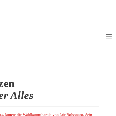
Web
Me
anz
zen
er Alles
len«, lautete die Wahlkampfparole von Jair Bolsonaro. Sein