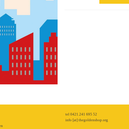
ist
nicht
dicker
als
Wasser
Menge
p
tel 0421.241 695 52
info [at] thegoldenshop.org
en