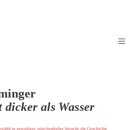
Web
Me
anz
minger
t dicker als Wasser
 erzählt in gewaltiger, märchenhafter Sprache die Geschichte