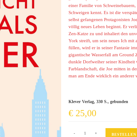
einer Familie von Schweinebauern, 
Schweigen kennt. Es ist die verspä
selbst gefangenen Protagonisten Jo
völlig neues Leben beginnt. Er verl
Zen-Katze zu und inhaliert den unv
York streift, um sein neues Ich mi
füllen, wird er in seiner Fantasie i
gigantische Wasserfall am Ground Z
dunkle Dorfweiher seiner Kindheit
Farblandschaft, die Joe mitten in 
man am Ende wirklich ein anderer w
Klever Verlag, 330 S., gebunden
€
25,00
Blut
-
+
BESTELLEN