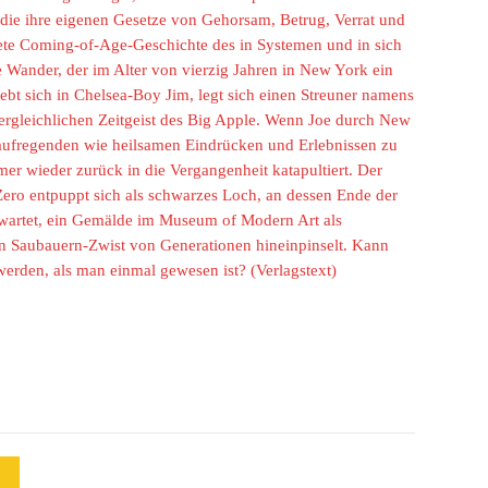
die ihre eigenen Gesetze von Gehorsam, Betrug, Verrat und
tete Coming-of-Age-Geschichte des in Systemen und in sich
e Wander, der im Alter von vierzig Jahren in New York ein
iebt sich in Chelsea-Boy Jim, legt sich einen Streuner namens
ergleichlichen Zeitgeist des Big Apple. Wenn Joe durch New
t aufregenden wie heilsamen Eindrücken und Erlebnissen zu
mmer wieder zurück in die Vergangenheit katapultiert. Der
ero entpuppt sich als schwarzes Loch, an dessen Ende der
 wartet, ein Gemälde im Museum of Modern Art als
den Saubauern-Zwist von Generationen hineinpinselt. Kann
erden, als man einmal gewesen ist? (Verlagstext)