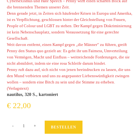
Cybersexismus und Hate Speech – Penny wirft einen scharfen Blick auf
die brennenden Themen unserer Zeit.
Denn gerade jetzt, in Zeiten sich häufender Krisen in Europa und Amerika,
ist es Verpflichtung, geschlossen hinter der Gleichstellung von Frauen,
People of Colour und LGBT zu stehen. Der Kampf gegen Diskriminierung
ist kein Nebenschauplatz, sondern Voraussetzung für eine gerechte
Gesellschaft.
Weit davon entfernt, einen Kampf gegen „die Männer“ zu führen, greift
Penny den Status quo gezielt an: Es geht ihr um Fairness, Umverteilung
von Vermögen, Macht und Einfluss – weitreichende Forderungen, die sie
nicht abmildert, indem sie eine rosa Schleife darum bindet.
Penny ruft dazu auf, sich nicht von jenen beeindrucken zu lassen, die uns
den Mund verbieten und uns zu angepasster Liebenswürdigkeit zwingen
wollen – sondern eine Bitch zu sein und die Stimme zu erheben.
(Verlagstext)
nautilus, 320 S., kartoniert
€
22,00
Bitch
-
+
BESTELLEN
Doktrin
Menge