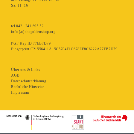
Sa: 11– 16
tel 0421.241 695 52
info [at] thegoldenshop.org
PGP Key ID 77EB7D79
Fingerprint C21556411A15C5704E1C678EF8C6222A77EB7D79
Über uns & Links
AGB
Datenschutzerklärung
Rechtliche Hinweise
Impressum