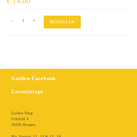
€
14,00
Anton
-
+
BESTELLEN
will
bleiben
Menge
Golden Facebook
Lesemixtape
Golden Shop
Fehrfeld 4
28203 Bremen
Mo–Freitag: 11 – 14 & 15 – 19