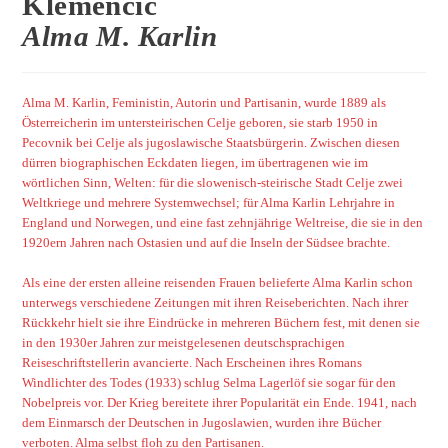
Klemencic
Alma M. Karlin
Alma M. Karlin, Feministin, Autorin und Partisanin, wurde 1889 als
Österreicherin im untersteirischen Celje geboren, sie starb 1950 in
Pecovnik bei Celje als jugoslawische Staatsbürgerin. Zwischen diesen
dürren biographischen Eckdaten liegen, im übertragenen wie im
wörtlichen Sinn, Welten: für die slowenisch-steirische Stadt Celje zwei
Weltkriege und mehrere Systemwechsel; für Alma Karlin Lehrjahre in
England und Norwegen, und eine fast zehnjährige Weltreise, die sie in den
1920ern Jahren nach Ostasien und auf die Inseln der Südsee brachte.
Als eine der ersten alleine reisenden Frauen belieferte Alma Karlin schon
unterwegs verschiedene Zeitungen mit ihren Reiseberichten. Nach ihrer
Rückkehr hielt sie ihre Eindrücke in mehreren Büchern fest, mit denen sie
in den 1930er Jahren zur meistgelesenen deutschsprachigen
Reiseschriftstellerin avancierte. Nach Erscheinen ihres Romans
Windlichter des Todes (1933) schlug Selma Lagerlöf sie sogar für den
Nobelpreis vor. Der Krieg bereitete ihrer Popularität ein Ende. 1941, nach
dem Einmarsch der Deutschen in Jugoslawien, wurden ihre Bücher
verboten. Alma selbst floh zu den Partisanen.